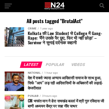
All posts tagged "BrutalAct"
CRIME
1 year ago
Kolkata की Law Student से College में Gang-
Rape: ‘मैंने उसके पैर छुए, फिर भी नहीं छोड़ा’ –
Survivor ने सुनाई दर्दनाक कहानी
LATEST
POPULAR
VIDEOS
NATIONAL
1 hour ago
देश में सबसे ज्यादा अन्याय आदिवासी समाज के साथ हुआ,
सिर्फ ‘‘आप’’ लड़ रही आदिवासियों के अधिकारों की लड़ाई-
केजरीवाल
PUNJAB
3 hours ago
CM भगवंत मान ने डेरा सचखंड बल्लां में श्री गुरु रविदास जी
बाणी अध्ययन केंद्र पर रखा नींव पत्थर