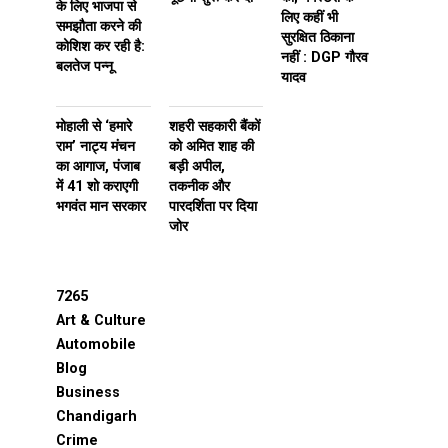
के लिए भाजपा से
लिए कहीं भी
समझौता करने की
सुरक्षित ठिकाना
कोशिश कर रही है:
नहीं : DGP गौरव
बलतेज पन्नू
यादव
मोहाली से ‘हमारे
शहरी सहकारी बैंकों
राम’ नाट्य मंचन
को अमित शाह की
का आगाज, पंजाब
बड़ी अपील,
में 41 शो कराएगी
तकनीक और
भगवंत मान सरकार
पारदर्शिता पर दिया
जोर
7265
Art & Culture
Automobile
Blog
Business
Chandigarh
Crime