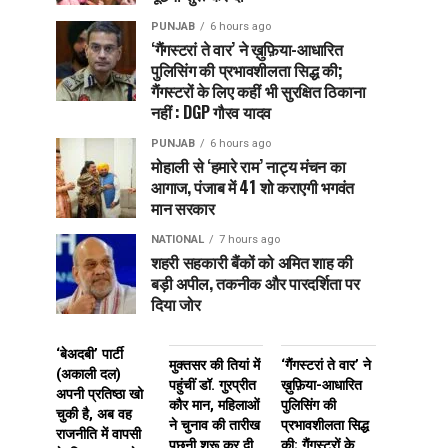
PUNJAB
6 hours ago
‘गैंगस्टरां ते वार’ ने ख़ुफ़िया-आधारित
पुलिसिंग की प्रभावशीलता सिद्ध की;
गैंगस्टरों के लिए कहीं भी सुरक्षित ठिकाना
नहीं : DGP गौरव यादव
PUNJAB
6 hours ago
मोहाली से ‘हमारे राम’ नाट्य मंचन का
आगाज, पंजाब में 41 शो कराएगी भगवंत
मान सरकार
NATIONAL
7 hours ago
शहरी सहकारी बैंकों को अमित शाह की
बड़ी अपील, तकनीक और पारदर्शिता पर
दिया जोर
‘बेअदबी’ पार्टी
मुक्तसर की तियां में
‘गैंगस्टरां ते वार’ ने
(अकाली दल)
पहुंचीं डॉ. गुरप्रीत
ख़ुफ़िया-आधारित
अपनी प्रतिष्ठा खो
कौर मान, महिलाओं
पुलिसिंग की
चुकी है, अब वह
ने चुनाव की तारीख
प्रभावशीलता सिद्ध
राजनीति में वापसी
पूछनी शुरू कर दी
की; गैंगस्टरों के