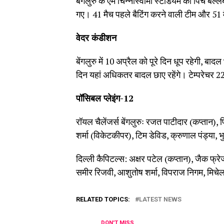
बेंगलुरु के एम चिन्नास्वामी स्टेडियम की पिच बल
गए। 41 मैच पहले बैटिंग करने वाली टीम और 51 मै
वेदर कंडीशन
बेंगलुरु में 10 अप्रैल को पूरे दिन धूप रहेगी, बाद
दिन यहां अधिकतर बादल छाए रहेंगे। टेम्परेचर 22
पॉसिबल प्लेइंग-12
रॉयल चैलेंजर्स बेंगलुरुः रजत पाटीदार (कप्तान)
शर्मा (विकेटकीपर), टिम डेविड, क्रुणाल पंड्या,
दिल्ली कैपिटल्स: अक्षर पटेल (कप्तान), जैक फ्रे
समीर रिजवी, आशुतोष शर्मा, विपराज निगम, मिचेल 
RELATED TOPICS:
LATEST NEWS
DON'T MISS