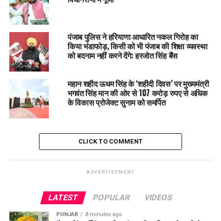
उन्होंने पूछा—
“
क्या कांग्रेस की लीडरशिप सच में मुख्यमंत्री का चेहरा
500
करोड़ रुपये
पंजाब पुलिस ने हरियाणा आधारित नकल गिरोह का
किया भंडाफोड़, किसी को भी पंजाब की शिक्षा व्यवस्था
में बेचती है
?
अगर सिद्धू के पास नहीं हैं
,
तो ये
500
करोड़ कौन देता है
?”
को बदनाम नहीं करने देंगे: हरजोत सिंह बैंस
पन्नू ने यह भी पूछा कि यह पैसा आखिर जाता कहां है?
क्या यह पैसा जाता है—
महान शहीद ऊधम सिंह के ‘शहीदी दिवस’ पर मुख्यमंत्री
भगवंत सिंह मान की ओर से 107 करोड़ रुपए से अधिक
के विकास प्रोजेक्ट सुनाम को समर्पित
पंजाब कांग्रेस अध्यक्ष अमरिंदर सिंह राजा वड़िंग को?
विपक्ष के नेता प्रताप सिंह बाजवा को?
कांग्रेस अध्यक्ष मल्लिकार्जुन खड़गे को?
CLICK TO COMMENT
या राहुल गांधी को?
उन्होंने कहा कि
पंजाब की जनता जवाब चाहती है
, क्योंकि मामला बेहद गंभीर
ADVERTISEMENT
है।
LATEST
POPULAR
VIDEOS
क्या कांग्रेस में पद खरीदकर मिलते हैं
?
PUNJAB
8 minutes ago