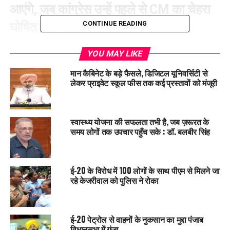
आएंगे
,
जब कांग्रेस उन्हें पहले से
CM
का चेहरा
घोषित करे।
CONTINUE READING
यानी पहले कुर्सी तय करो, फिर हम आएंगे।
YOU MAY LIKE
2.
उनके पास
“500
करोड़ रुपये
”
नहीं हैं।
मान कैबिनेट के बड़े फैसले, डिजिटल यूनिवर्सिटी से
लेकर प्राइवेट स्कूल फीस तक कई प्रस्तावों को मंजूरी
उन्होंने कहा कि इतने पैसे “किसके पास होते हैं?”
लोगों ने इस बात का सीधा मतलब निकाला कि कांग्रेस में मुख्यमंत्री बनना
महंगा सौदा है।
स्वास्थ्य योजना की सफलता तभी है, जब ज़रूरत के
समय लोगों तक उपचार पहुँच सके : डॉ. बलबीर सिंह
इन्हीं बातों को पकड़कर AAP ने कांग्रेस से जवाब मांगना शुरू कर दिया।
AAP
नेता बलतेज पन्नू का पलटवार
–
ई-20 के विरोध में 100 लोगों के साथ पीएम से मिलने जा
रहे केजरीवाल को पुलिस ने रोका
500
करोड़ की राजनीति
?
AAP पंजाब के महासचिव और मीडिया प्रभारी
बलतेज पन्नू
ने कहा कि सिद्धू
ई-20 पेट्रोल से वाहनों के नुकसान का मुद्दा पंजाब
के बयान ने कांग्रेस की “अंदरूनी सच्चाई” को उजागर कर दिया है।
विधानसभा में गूंजा