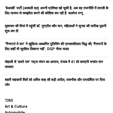
‘बेअदबी’ पार्टी (अकाली दल) अपनी प्रतिष्ठा खो चुकी है, अब वह राजनीति में वापसी के
उन्होंने पूछा—
“
क्या पंजाब सिर्फ सिद्धू के लिए एक
bargaining chip
लिए भाजपा से समझौता करने की कोशिश कर रही है: बलतेज पन्नू
है
?
पद मिलेगा तो सेवा करेंगे
,
नहीं मिलेगा तो पंजाब का नुकसान
?”
मुक्तसर की तियां में पहुंचीं डॉ. गुरप्रीत कौर मान, महिलाओं ने चुनाव की तारीख पूछनी
उन्होंने यह भी तंज कसा कि सिद्धू की प्रेस कॉन्फ्रेंस और उनका चैनल
शुरू कर दी
“
जीतेगा पंजाब”
भी कोई बड़ा असर नहीं दिखा पाया।
‘गैंगस्टरां ते वार’ ने ख़ुफ़िया-आधारित पुलिसिंग की प्रभावशीलता सिद्ध की; गैंगस्टरों के
पन्नू ने
AAP
और कांग्रेस का फर्क
लिए कहीं भी सुरक्षित ठिकाना नहीं : DGP गौरव यादव
समझाया
मोहाली से ‘हमारे राम’ नाट्य मंचन का आगाज, पंजाब में 41 शो कराएगी भगवंत मान
सरकार
पन्नू ने कहा—
शहरी सहकारी बैंकों को अमित शाह की बड़ी अपील, तकनीक और पारदर्शिता पर दिया
भगवंत मान,
जोर
अरविंद केजरीवाल,
मनीष सिसोदिया
7265
जैसे नेताओं ने अपना career छोड़कर जनता की सेवा की।
Art & Culture
Automobile