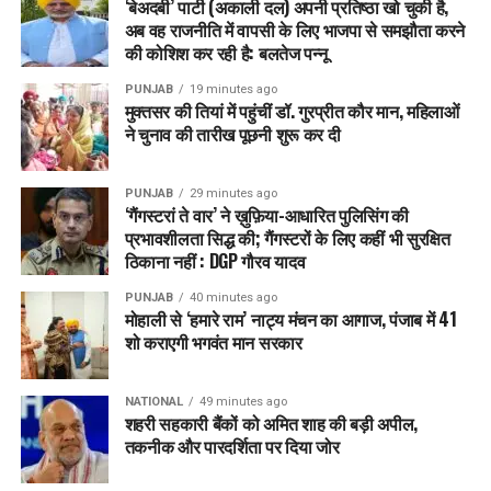
‘बेअदबी’ पार्टी (अकाली दल) अपनी प्रतिष्ठा खो चुकी है,
पन्नू ने सिद्धू के राजनीतिक करियर का भी ज़िक्र किया।
अब वह राजनीति में वापसी के लिए भाजपा से समझौता करने
की कोशिश कर रही है: बलतेज पन्नू
उन्होंने कहा—
PUNJAB
19 minutes ago
सिद्धू कांग्रेस अध्यक्ष रहे,
मुक्तसर की तियां में पहुंचीं डॉ. गुरप्रीत कौर मान, महिलाओं
ने चुनाव की तारीख पूछनी शुरू कर दी
सांसद रहे,
विधायक रहे,
PUNJAB
29 minutes ago
‘गैंगस्टरां ते वार’ ने ख़ुफ़िया-आधारित पुलिसिंग की
और कैबिनेट मंत्री भी।
प्रभावशीलता सिद्ध की; गैंगस्टरों के लिए कहीं भी सुरक्षित
ठिकाना नहीं : DGP गौरव यादव
फिर सवाल उठाया—
PUNJAB
40 minutes ago
“
क्या ये पद भी पैसे देकर लिए गए थे
?
क्या कांग्रेस में मंत्री या उप
मोहाली से ‘हमारे राम’ नाट्य मंचन का आगाज, पंजाब में 41
मुख्यमंत्री बनने के लिए भी करोड़ों देने पड़ते हैं
?”
शो कराएगी भगवंत मान सरकार
सिद्धू की
‘
शर्तों वाली राजनीति
’
पर सवाल
NATIONAL
49 minutes ago
शहरी सहकारी बैंकों को अमित शाह की बड़ी अपील,
पन्नू ने कहा कि यह हैरानी की बात है कि सिद्धू दावा कर रहे हैं कि पंजाब को
तकनीक और पारदर्शिता पर दिया जोर
उसके
“golden days”
तब मिलेंगे, जब उन्हें CM का चेहरा बनाया
जाएगा।