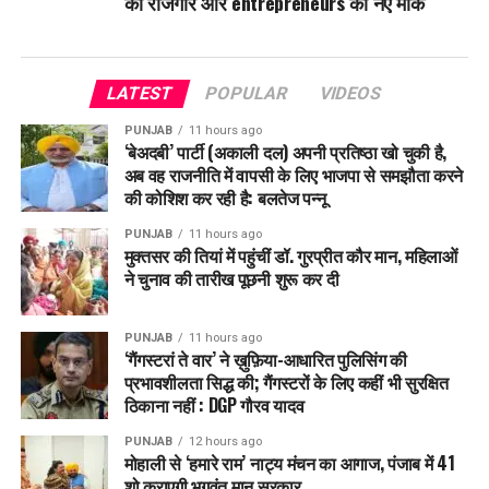
को रोजगार और entrepreneurs को नए मौके
LATEST
POPULAR
VIDEOS
PUNJAB
11 hours ago
‘बेअदबी’ पार्टी (अकाली दल) अपनी प्रतिष्ठा खो चुकी है,
अब वह राजनीति में वापसी के लिए भाजपा से समझौता करने
की कोशिश कर रही है: बलतेज पन्नू
PUNJAB
11 hours ago
मुक्तसर की तियां में पहुंचीं डॉ. गुरप्रीत कौर मान, महिलाओं
ने चुनाव की तारीख पूछनी शुरू कर दी
PUNJAB
11 hours ago
‘गैंगस्टरां ते वार’ ने ख़ुफ़िया-आधारित पुलिसिंग की
प्रभावशीलता सिद्ध की; गैंगस्टरों के लिए कहीं भी सुरक्षित
ठिकाना नहीं : DGP गौरव यादव
PUNJAB
12 hours ago
मोहाली से ‘हमारे राम’ नाट्य मंचन का आगाज, पंजाब में 41
शो कराएगी भगवंत मान सरकार