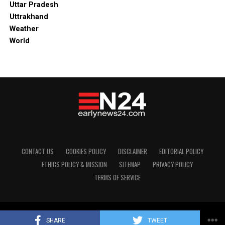
Uttar Pradesh
Uttrakhand
Weather
World
CONTACT US
COOKIES POLICY
DISCLAIMER
EDITORIAL POLICY
ETHICS POLICY & MISSION
SITEMAP
PRIVACY POLICY
TERMS OF SERVICE
Copyright © 2024 Early News24
SHARE
TWEET