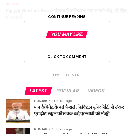
UP NEXT
Punjab Weather News: पंजाब में लुधियाना रहा सबसे ठंड, दो दिन
हो सकती बारिश, तीन दिन धुंध का अलर्ट
CONTINUE READING
DON'T MISS
Punjab: पंजाब के सभी स्कूलों में 24 दिसंबर से शुरू होंगी सर्दियों की
YOU MAY LIKE
छुट्टियां, 31 दिसंबर तक रहेंगे बंद
CLICK TO COMMENT
ADVERTISEMENT
LATEST
POPULAR
VIDEOS
PUNJAB
11 hours ago
मान कैबिनेट के बड़े फैसले, डिजिटल यूनिवर्सिटी से लेकर
प्राइवेट स्कूल फीस तक कई प्रस्तावों को मंजूरी
PUNJAB
13 hours ago