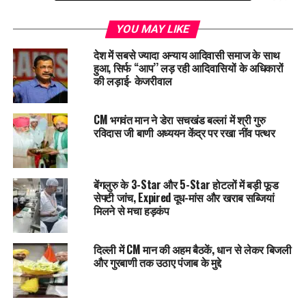
स्पीकर संधवां ने कहा कि
श्री गुरु ग्रंथ साहिब जी के लापता 328 स्वरूपों
YOU MAY LIKE
के मामले में दोषियों के खिलाफ न केवल कानूनी कार्रवाई होनी चाहिए, बल्कि
देश में सबसे ज्यादा अन्याय आदिवासी समाज के साथ
पंथिक परंपराओं के अनुसार भी सख़्त कदम उठाए जाने जरूरी हैं। उन्होंने
हुआ, सिर्फ ‘‘आप’’ लड़ रही आदिवासियों के अधिकारों
इस संदर्भ में
जत्थेदार अकाली फूला सिंह जी
की निडर और सिद्धांतवादी
की लड़ाई- केजरीवाल
भूमिका को याद करने की आवश्यकता पर जोर दिया।
CM भगवंत मान ने डेरा सचखंड बल्लां में श्री गुरु
उन्होंने कहा कि सिख इतिहास गवाह है कि जब-जब पंथ और उसके सर्वोच्च
रविदास जी बाणी अध्ययन केंद्र पर रखा नींव पत्थर
संस्थानों की गरिमा पर सवाल खड़े हुए हैं, तब मजबूत और निर्भीक नेतृत्व ने
ही पंथ को सही दिशा दिखाई है। आज भी उसी साहसिक दृष्टिकोण और
निष्पक्ष फैसलों की आवश्यकता है।
बेंगलुरु के 3-Star और 5-Star होटलों में बड़ी फूड
सेफ्टी जांच, Expired दूध-मांस और खराब सब्जियां
RELATED TOPICS:
LATEST NEWS
PUNJAB
PUNJABNEWS
मिलने से मचा हड़कंप
UP NEXT
“आप” सरकार ने पंजाब को नशा मुक्त बनाने का संकल्प लिया है, अब
दिल्ली में CM मान की अहम बैठकें, धान से लेकर बिजली
तक 28 हजार केस दर्ज हुए और 42 हजार तस्कर पकड़े गए –
और गुरबाणी तक उठाए पंजाब के मुद्दे
केजरीवाल
DON'T MISS