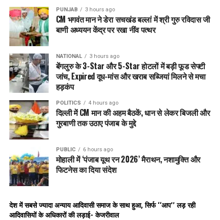
PUNJAB
3 hours ago
CM भगवंत मान ने डेरा सचखंड बल्लां में श्री गुरु रविदास जी
बाणी अध्ययन केंद्र पर रखा नींव पत्थर
NATIONAL
3 hours ago
बेंगलुरु के 3-Star और 5-Star होटलों में बड़ी फूड सेफ्टी
जांच, Expired दूध-मांस और खराब सब्जियां मिलने से मचा
हड़कंप
POLITICS
4 hours ago
दिल्ली में CM मान की अहम बैठकें, धान से लेकर बिजली और
गुरबाणी तक उठाए पंजाब के मुद्दे
PUBLIC
6 hours ago
मोहाली में ‘पंजाब यूथ रन 2026’ मैराथन, नशामुक्ति और
फिटनेस का दिया संदेश
देश में सबसे ज्यादा अन्याय आदिवासी समाज के साथ हुआ, सिर्फ ‘‘आप’’ लड़ रही
आदिवासियों के अधिकारों की लड़ाई- केजरीवाल