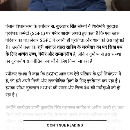
पंजाब विधानसभा के स्पीकर
स. कुलतार सिंह संधवां
ने शिरोमणि गुरुद्वारा
प्रबंधक कमेटी (SGPC) पर गंभीर आरोप लगाते हुए कहा है कि एक खास
परिवार का पक्ष लेकर SGPC ने अपनी ही प्रतिष्ठा और शान को ठेस पहुंचाई
है। उन्होंने कहा कि
श्री अकाल तख़्त साहिब के जत्थेदार का पद सिख पंथ
के लिए अत्यंत उच्च, गंभीर और सम्माननीय
है, लेकिन दुर्भाग्य से इस संस्था
का दुरुपयोग राजनीतिक स्वार्थों के लिए किया जा रहा है।
स्पीकर संधवां ने कहा कि SGPC आज एक ऐसे परिवार के पूर्ण नियंत्रण में
है, जो इसे अपने निजी और राजनीतिक हितों के लिए इस्तेमाल कर रहा है।
इसका सीधा नुकसान SGPC की साख और सिख पंथ की मर्यादाओं को हो
रहा है।
उन्होंने
जत्थेदार ज्ञानी कुलदीप सिंह गड़गज्ज साहिब
से अपील करते हुए कहा
कि वे श्री अकाल तख़्त साहिब के समक्ष अपने अपराध स्वीकार कर चुके
परिवार की रक्षा न करें। उन्होंने कहा कि जत्थेदार साहिब को किसी व्यक्ति
CONTINUE READING
या परिवार विशेष के बजाय
पूरे पंथ के हित में
अपनी भूमिका निभानी चाहिए।