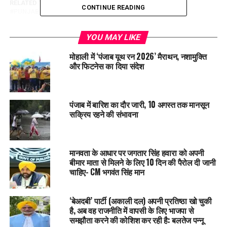
RELATED TOPICS:
BHAGWANTMANN
LATEST NEWS
CONTINUE READING
PUNJAB
TRENDING
UP NEXT
YOU MAY LIKE
MP Amritpal को लेकर केंद्र पहुंची भगवंत मान सरकार, सुरक्षा का
हवाला देकर जेल ट्रांसफर न करने की अपील
मोहाली में ‘पंजाब यूथ रन 2026’ मैराथन, नशामुक्ति
और फिटनेस का दिया संदेश
DON'T MISS
पंजाब में मावां धीयां योजना की रजिस्ट्रेशन आज से:CM करेंगे
शुभारंभ, जुलाई से मिलेंगे 1500 रुपए, कल से पायलट प्रोजेक्ट भी
शुरू
पंजाब में बारिश का दौर जारी, 10 अगस्त तक मानसून
सक्रिय रहने की संभावना
मानवता के आधार पर जगतार सिंह हवारा को अपनी
बीमार माता से मिलने के लिए 10 दिन की पैरोल दी जानी
चाहिए- CM भगवंत सिंह मान
‘बेअदबी’ पार्टी (अकाली दल) अपनी प्रतिष्ठा खो चुकी
है, अब वह राजनीति में वापसी के लिए भाजपा से
समझौता करने की कोशिश कर रही है: बलतेज पन्नू