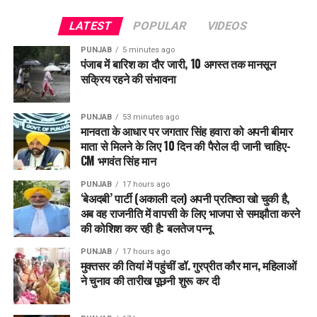
क्यों ज़रूरी था ऑपरेशन सिंदूर
?
LATEST
POPULAR
VIDEOS
पिछले कुछ समय से पाकिस्तान आतंकियों को खुली छूट दे रहा था।
PUNJAB
5 minutes ago
पहलगाम हमले
के बाद भारत ने जवाबी कार्रवाई करते हुए यह संदेश दिया कि
पंजाब में बारिश का दौर जारी, 10 अगस्त तक मानसून
आतंकी हमलों को बर्दाश्त नहीं किया जाएगा।
सक्रिय रहने की संभावना
ऑपरेशन सिंदूर
ने ये साबित किया कि:
PUNJAB
53 minutes ago
मानवता के आधार पर जगतार सिंह हवारा को अपनी बीमार
भारत की नीतियां सिर्फ कड़े बयानों तक सीमित नहीं
माता से मिलने के लिए 10 दिन की पैरोल दी जानी चाहिए-
CM भगवंत सिंह मान
अब सीधे एक्शन लिया जाएगा
PUNJAB
17 hours ago
आतंक को पालने वाले देश बेनकाब किए जाएंगे
‘बेअदबी’ पार्टी (अकाली दल) अपनी प्रतिष्ठा खो चुकी है,
अब वह राजनीति में वापसी के लिए भाजपा से समझौता करने
जयशंकर का संदेश
– “
दुनिया समझे भारत की भावना
”
की कोशिश कर रही है: बलतेज पन्नू
जयशंकर ने यह भी कहा कि भारत को उम्मीद है कि उसके
अंतरराष्ट्रीय
PUNJAB
17 hours ago
मुक्तसर की तियां में पहुंचीं डॉ. गुरप्रीत कौर मान, महिलाओं
साथी
यह समझें कि भारत आतंक के खिलाफ समझौता नहीं करेगा।
ने चुनाव की तारीख पूछनी शुरू कर दी
“हम दुनिया से अपील करते हैं कि आतंकी और पीड़ितों को एक जैसा न
समझें। यह नैतिक रूप से गलत है।”