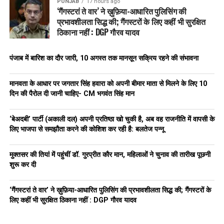
PUNJAB
17 hours ago
‘गैंगस्टरां ते वार’ ने ख़ुफ़िया-आधारित पुलिसिंग की
ताज़ा अपडेट
प्रभावशीलता सिद्ध की; गैंगस्टरों के लिए कहीं भी सुरक्षित
ठिकाना नहीं : DGP गौरव यादव
ब्रिटेन के साथ भारत के संबंध और मजबूत हुए हैं
पंजाब में बारिश का दौर जारी, 10 अगस्त तक मानसून सक्रिय रहने की संभावना
अमेरिका और फ्रांस ने भी भारत के आतंकवाद विरोधी एक्शन का
समर्थन किया है
मानवता के आधार पर जगतार सिंह हवारा को अपनी बीमार माता से मिलने के लिए 10
दिन की पैरोल दी जानी चाहिए- CM भगवंत सिंह मान
पाकिस्तान अंतरराष्ट्रीय स्तर पर घिरता जा रहा है
भारत अब सिर्फ शब्दों से नहीं,
Action
से जवाब दे रहा है। जयशंकर का
‘बेअदबी’ पार्टी (अकाली दल) अपनी प्रतिष्ठा खो चुकी है, अब वह राजनीति में वापसी के
सख्त संदेश, ऑपरेशन सिंदूर की सफलता और अंतरराष्ट्रीय समर्थन ने एक
लिए भाजपा से समझौता करने की कोशिश कर रही है: बलतेज पन्नू
बात साफ कर दी है –
भारत अब चुप नहीं बैठेगा। आतंकी हो या उनका समर्थक,
अब हर कोई
मुक्तसर की तियां में पहुंचीं डॉ. गुरप्रीत कौर मान, महिलाओं ने चुनाव की तारीख पूछनी
जवाब देगा।
शुरू कर दी
‘गैंगस्टरां ते वार’ ने ख़ुफ़िया-आधारित पुलिसिंग की प्रभावशीलता सिद्ध की; गैंगस्टरों के
RELATED TOPICS:
INDIAFIGHTSTERROR
INTERNATIONALSUPPORT
OPERATIONSINDOOR
लिए कहीं भी सुरक्षित ठिकाना नहीं : DGP गौरव यादव
SJAISHANKAR