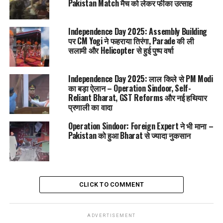
Pakistan Match मैच को लेकर फीका उत्साह
इस ऑपरेशन में बड़ी संख्या में आतंकी मारे गए और उनके ट्रेनिंग सेंटर खत्म
कर दिए गए।
Independence Day 2025: Assembly Building
पर CM Yogi ने फहराया तिरंगा, Parade की ली
ब्रिटेन ने दिया भारत का साथ
सलामी और Helicopter से हुई पुष्प वर्षा
भारत के इस मिशन को
ब्रिटेन की सरकार
ने भी समर्थन दिया। लंदन में
भारतीय प्रतिनिधिमंडल को ब्रिटिश अधिकारियों ने आश्वस्त किया कि वे
Independence Day 2025: लाल किले से PM Modi
आतंकवाद के खिलाफ भारत के साथ खड़े हैं।
का बड़ा ऐलान – Operation Sindoor, Self-
Reliant Bharat, GST Reforms और नई हथियार
प्रणाली का वादा
रविशंकर प्रसाद
के नेतृत्व में भारतीय डेलिगेशन 31 मई से 3 जून तक
ब्रिटेन दौरे पर था। इस दौरान उन्होंने:
Operation Sindoor: Foreign Expert ने भी माना –
Pakistan को हुआ Bharat से ज्यादा नुकसान
ब्रिटिश सांसदों से मुलाकात की
थिंक टैंक संस्थानों से बातचीत की
भारत-ब्रिटेन रणनीतिक रिश्तों पर चर्चा की
CLICK TO COMMENT
ब्रिटेन ने साफ कहा कि वो
भारत के आतंकवाद विरोधी स्टैंड
का समर्थन
करता है।
ADVERTISEMENT