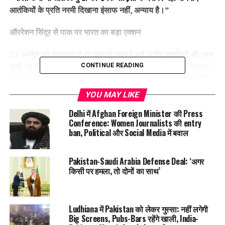
आतंकियों के प्रति नरमी दिखाना इंसाफ नहीं,
अन्याय है।”
ऑपरेशन सिंदूर से पाक पर भारत का बड़ा एक्शन
22 अप्रैल को
पहलगाम में हुए आतंकी हमले
में कई निर्दोष नागरिकों की जान
चली गई थी। इसके जवाब में भारत ने 7 मई को
“
ऑपरेशन सिंदूर”
चलाया।
CONTINUE READING
इस दौरान भारतीय सेना ने पाकिस्तान और पीओके (पाक अधिकृत कश्मीर)
में मौजूद
आतंकी ठिकानों
पर निशाना साधा।
YOU MAY LIKE
जानकारी के अनुसार:
Delhi में Afghan Foreign Minister की Press
Conference: Women Journalists की entry
ban, Political और Social Media में बवाल
9
आतंकी ठिकानों
पर हमला किया गया
21
प्रिसिशन स्ट्राइक
की गई
Pakistan-Saudi Arabia Defense Deal: ‘अगर
किसी पर हमला, तो दोनों का साथ’
जैश-ए-मोहम्मद
और
लश्कर-ए-तैयबा
के बड़े ठिकानों को तबाह
किया गया
पाकिस्तान के
पंजाब प्रांत
और पीओके के कई इलाकों में ऑपरेशन
Ludhiana में Pakistan को लेकर गुस्सा: नहीं लगेगी
चलाया गया
Big Screens, Pubs-Bars रहेंगे खाली, India-