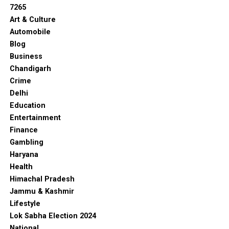
UP NEXT
7265
Air India का Plane Ahmedabad में हादसे का शिकार – अब तक
Art & Culture
की पूरी जानकारी
Automobile
DON'T MISS
Blog
Germany में ‘Operation Sindoor’ के तहत संयुक्त संदेश –
Business
Terrorism के खिलाफ भारत का अभेद्य संकल्प
Chandigarh
Crime
Delhi
Education
Entertainment
Finance
Gambling
Haryana
Health
Himachal Pradesh
Jammu & Kashmir
Lifestyle
Lok Sabha Election 2024
National