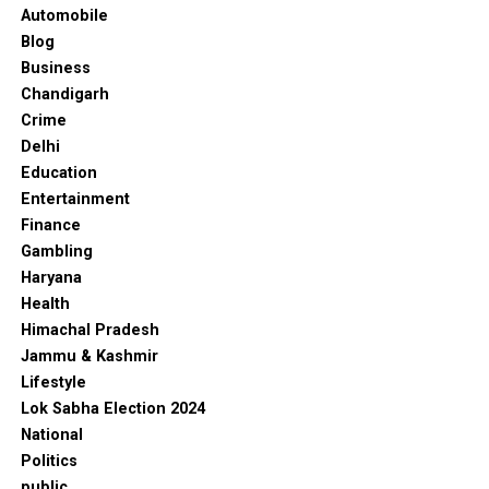
UP NEXT
Automobile
शहरों से लेकर छोटे कस्बों तक, लाखों के बिल वाले मरीज अब बिना
Blog
कोई भुगतान किए hospital से इलाज लेकर वापस घरों को लौट रहे
Business
DON'T MISS
Chandigarh
Ludhiana में होगा ब्लैकआउट मॉक ड्रिल, बजेंगे खतरे के सायरन
Crime
Delhi
Education
Entertainment
Finance
Gambling
Haryana
Health
Himachal Pradesh
Jammu & Kashmir
Lifestyle
Lok Sabha Election 2024
National
Politics
public