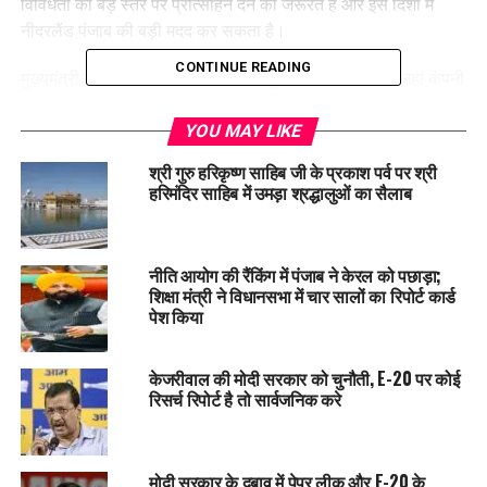
विविधता को बड़े स्तर पर प्रोत्साहन देने की जरूरत है और इस दिशा में
नीदरलैंड पंजाब की बड़ी मदद कर सकता है।
CONTINUE READING
मुख्यमंत्री ने रॉटरडैम में एलटी फूड्स की सुविधा का दौरा किया, जहां कंपनी
ने 80 से अधिक देशों में अपनी मौजूदगी और एक लाख से अधिक किसानों के
साथ मजबूत संबंधों की जानकारी दी। उन्होंने टिकाऊ खेती की आवश्यकता
YOU MAY LIKE
पर जोर देते हुए कहा कि अंतरराष्ट्रीय मानकों पर खरा उतरने के लिए
श्री गुरु हरिकृष्ण साहिब जी के प्रकाश पर्व पर श्री
कीटनाशकों के उपयोग में कमी लाना और वैश्विक बाजार में बासमती चावल
हरिमंदिर साहिब में उमड़ा श्रद्धालुओं का सैलाब
को बढ़ावा देना जरूरी है। भगवंत सिंह मान के प्रयासों से एलटी फूड्स ने
पंजाब में बासमती चावल के लिए सेंटर ऑफ एक्सीलेंस स्थापित करने तथा
सुनिश्चित खरीद और कम कीटनाशक उपयोग वाली खेती को बढ़ावा देने का
नीति आयोग की रैंकिंग में पंजाब ने केरल को पछाड़ा;
भरोसा दिया।
शिक्षा मंत्री ने विधानसभा में चार सालों का रिपोर्ट कार्ड
पेश किया
मुख्यमंत्री ने शोध और टिकाऊ खेती पद्धतियों के लिए डच बहुराष्ट्रीय
कंपनियों और पंजाब कृषि विश्वविद्यालय (पीएयू) के बीच सहयोग मजबूत
केजरीवाल की मोदी सरकार को चुनौती, E-20 पर कोई
करने की वकालत की। उन्होंने कहा कि घटते मुनाफे के कारण खेती अब
रिसर्च रिपोर्ट है तो सार्वजनिक करे
लाभकारी व्यवसाय नहीं रह गई है, जिससे किसानों को जीवनयापन में
कठिनाइयों का सामना करना पड़ रहा है। भगवंत सिंह मान ने कहा कि
फसलों की उत्पादन क्षमता बढ़ाने वाली तकनीकों का पहले ही आवश्यकता से
मोदी सरकार के दबाव में पेपर लीक और E-20 के