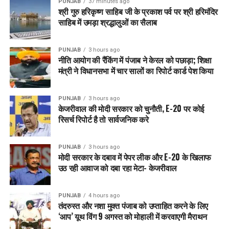
PUNJAB
37 minutes ago
श्री गुरु हरिकृष्ण साहिब जी के प्रकाश पर्व पर श्री हरिमंदिर
भगवंत सिंह मान ने कहा कि पंजाब, नीदरलैंड की उन्नत कृषि प्रणालियों को
साहिब में उमड़ा श्रद्धालुओं का सैलाब
अपनाने के लिए उत्सुक है, जिसमें ऑटोमेशन, ए.आई., ड्रोन, डेटा आधारित
फसल प्रबंधन के प्रयोग के साथ-साथ ग्रीनहाउस कृषि में नवीनताएं
शामिल हैं।
PUNJAB
3 hours ago
नीति आयोग की रैंकिंग में पंजाब ने केरल को पछाड़ा; शिक्षा
मंत्री ने विधानसभा में चार सालों का रिपोर्ट कार्ड पेश किया
मुख्यमंत्री ने कहा कि जैसे कि हम जानते हैं ग्रीनहाउस खेती पानी और ऊर्जा
के कुशल उपयोग के साथ उच्च मूल्य वाली फसलों के लिए बेहद उपयुक्त है।
PUNJAB
3 hours ago
उन्होंने पंजाब कृषि विश्वविद्यालय (पीएयू) और वैगेनिंगन यूनिवर्सिटी एंड
केजरीवाल की मोदी सरकार को चुनौती, E-20 पर कोई
रिसर्च जैसी प्रमुख डच संस्थाओं के बीच लागू शोध, नवाचार और ज्ञान
रिसर्च रिपोर्ट है तो सार्वजनिक करे
आदान-प्रदान के लिए संभावित साझेदारी का प्रस्ताव भी रखा।वीएनओ-
एनसीडब्ल्यू (कन्फेडरेशन ऑफ नीदरलैंड इंडस्ट्री एंड इम्प्लाइरज के नेतृत्व
PUNJAB
3 hours ago
से मुलाकात के दौरान उन्होंने डच कंपनियों और पंजाब के बीच दीर्घकालिक
मोदी सरकार के दबाव में पेपर लीक और E-20 के खिलाफ
उठ रही आवाज को दबा रहा मेटा- केजरीवाल
साझेदारी विकसित करने की आवश्यकता पर बल दिया।
भगवंत सिंह मान ने कहा कि अमल में आ रहे भारत-ईयू मुक्त व्यापार समझौते
PUNJAB
4 hours ago
(एफटीए) से व्यापार और निवेश के नए अवसर पैदा होने की उम्मीद है।
तंदरुस्त और नशा मुक्त पंजाब को उप्ताहित करने के लिए
उन्होंने यह भी कहा कि पंजाब और नीदरलैंड दोनों को आईटी/आईटीईएस,
‘आप’ यूथ विंग 9 अगस्त को मोहाली में करवाएगी मैराथन
डेयरी, फूड प्रोसेसिंग और आलू उत्पादन सहित कृषि मूल्य श्रृंखला जैसे