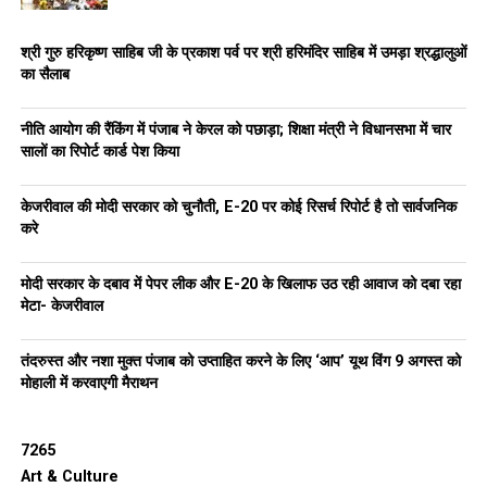
क्षेत्रों में द्विपक्षीय लाभ मिल सकता है।
श्री गुरु हरिकृष्ण साहिब जी के प्रकाश पर्व पर श्री हरिमंदिर साहिब में उमड़ा श्रद्धालुओं
मुख्यमंत्री ने डच कंपनियों को पंजाब में जल्द शुरू होने वाले कृषि-तकनीकी
का सैलाब
और औद्योगिक प्लेटफॉर्मों में भाग लेने का निमंत्रण दिया, जिसमें सीआईआई
से जुड़ना भी शामिल है। उन्होंने कहा कि पंजाब दुनिया भर में निवेश के लिए
नीति आयोग की रैंकिंग में पंजाब ने केरल को पछाड़ा; शिक्षा मंत्री ने विधानसभा में चार
सबसे पसंदीदा स्थानों में से एक बन रहा है।
सालों का रिपोर्ट कार्ड पेश किया
उन्होंने पंजाब की प्रगतिशील नीति ढांचे, जिनमें औद्योगिक एवं व्यापार विकास
केजरीवाल की मोदी सरकार को चुनौती, E-20 पर कोई रिसर्च रिपोर्ट है तो सार्वजनिक
नीति-2026 और फास्टट्रैक पंजाब पोर्टल शामिल हैं, के बारे में भी भागीदारों
करे
को जानकारी दी। उन्होंने बताया कि ये नीतियां समयबद्ध और पारदर्शी
मंजूरियां सुनिश्चित करती हैं।
मोदी सरकार के दबाव में पेपर लीक और E-20 के खिलाफ उठ रही आवाज को दबा रहा
मेटा- केजरीवाल
इस दौरान भगवंत सिंह मान ने तकनीक आधारित, टिकाऊ और वैश्विक स्तर
पर एकीकृत कृषि एवं औद्योगिक अर्थव्यवस्था को मजबूत बनाने के प्रति राज्य
तंदरुस्त और नशा मुक्त पंजाब को उप्ताहित करने के लिए ‘आप’ यूथ विंग 9 अगस्त को
सरकार की प्रतिबद्धता दोहराई।
मोहाली में करवाएगी मैराथन
RELATED TOPICS:
BHAGWANTMANN
LATEST NEWS
7265
PUNJABNEWS
TRENDING
Art & Culture