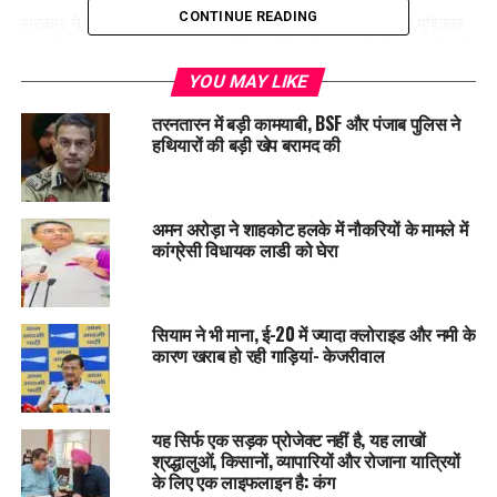
CONTINUE READING
सरकार ने लोगों से अपील की है कि वे अफवाहों से दूर रहें और इस मुश्किल
समय में एकजुट होकर काम करें। पश्चिम एशिया के हालातों के कारण देश के
कई महत्वपूर्ण सेक्टर प्रभावित हो सकते हैं, इसलिए सरकार पूरी तरह सतर्क
YOU MAY LIKE
है।
तरनतारन में बड़ी कामयाबी, BSF और पंजाब पुलिस ने
हथियारों की बड़ी खेप बरामद की
गौरतलब है कि इससे पहले 22 मार्च को भी Cabinet Committee on
Security की बैठक हुई थी और कुछ ही दिनों बाद फिर से यह बैठक बुलाई
गई है। यह समिति देश की राष्ट्रीय सुरक्षा और रणनीतिक मामलों पर बड़े
अमन अरोड़ा ने शाहकोट हलके में नौकरियों के मामले में
फैसले लेने वाली सबसे अहम संस्था है, जिसकी अध्यक्षता प्रधानमंत्री
कांग्रेसी विधायक लाडी को घेरा
Narendra Modi करते हैं।
RELATED TOPICS:
LATEST NEWS
PMMODI
TRENDING
सियाम ने भी माना, ई-20 में ज्यादा क्लोराइड और नमी के
कारण खराब हो रही गाड़ियां- केजरीवाल
UP NEXT
पंजाब में समान विकास सुनिश्चित करने के लिए पहली बार जाति
आधारित सामाजिक-आर्थिक सर्वेक्षण करवाया जाएगा:CM भगवंत सिंह
मान
यह सिर्फ एक सड़क प्रोजेक्ट नहीं है, यह लाखों
श्रद्धालुओं, किसानों, व्यापारियों और रोजाना यात्रियों
DON'T MISS
के लिए एक लाइफलाइन है: कंग
CM मान की हरियाणा सरकार को सलाह: संयम के साथ पानी बरतें, 21