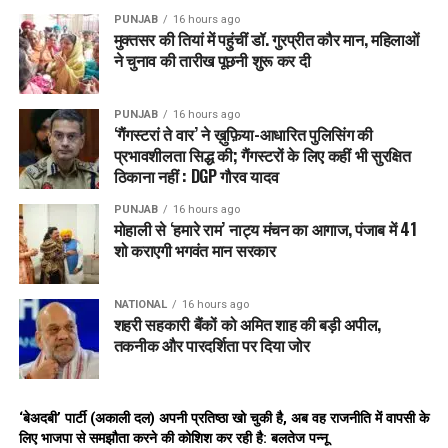
संशोधित करने के लिए हरियाणा संविदात्मक कर्मचारी संशोधन विधेयक
PUNJAB
16 hours ago
2025 पारित किया गया जिससे संविदा कर्मचारियों की नौकरी सुरक्षित हो
मुक्तसर की तियां में पहुंचीं डॉ. गुरप्रीत कौर मान, महिलाओं
गई है। वहीं किसी कर्मचारी की नौकरी सुरक्षित करने के लिए कैलेंडर वर्ष में
ने चुनाव की तारीख पूछनी शुरू कर दी
240 दिन काम की शर्त को हटा दिया गया है।
इसके तहत सेवा की सुरक्षा का लाभउन संविदात्मक कर्मचारियों को स्वीकार्य
PUNJAB
16 hours ago
‘गैंगस्टरां ते वार’ ने ख़ुफ़िया-आधारित पुलिसिंग की
है जिसने नियत तिथि अर्थात 15 अगस्त, 2024 को पूर्णकालिक आधार पर
प्रभावशीलता सिद्ध की; गैंगस्टरों के लिए कहीं भी सुरक्षित
सरकारी संस्था में कम से कम 5 वर्ष की सेवा पूरी कर ली हो। उपरोक्त
ठिकाना नहीं : DGP गौरव यादव
प्रावधान अनुसार नियुक्ति के वर्षों की संख्या की गणना के प्रयोजन के लिए,
एक संविदात्मक कर्मचारी जिसने कैलेंडर वर्ष में कम से कम 240 दिनों के
PUNJAB
16 hours ago
मोहाली से ‘हमारे राम’ नाट्य मंचन का आगाज, पंजाब में 41
लिए पारिश्रमिक प्राप्त किया है उसे पूरे वर्ष कार्य किया गया समझा जाएगा।
शो कराएगी भगवंत मान सरकार
RELATED TOPICS:
HARYANA
LATEST NEWS
NATIONAL
16 hours ago
शहरी सहकारी बैंकों को अमित शाह की बड़ी अपील,
UP NEXT
तकनीक और पारदर्शिता पर दिया जोर
Haryana: कच्चे कर्मचारियों की नौकरी अब 58 साल तक सुरक्षित,
सरकार ने हटाई शर्त, विधानसभा सत्र में चार विधेयक पास।
DON'T MISS
Maruti Suzuki बनाएगी हरियाणा में तीसरा प्लांट, इस जिले में बनेगी
‘बेअदबी’ पार्टी (अकाली दल) अपनी प्रतिष्ठा खो चुकी है, अब वह राजनीति में वापसी के
गाड़ियां।
लिए भाजपा से समझौता करने की कोशिश कर रही है: बलतेज पन्नू