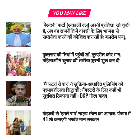
अधिकार न केवल जीवित व्यक्ति को, बल्कि उसके निधन के बाद शव को भी
सम्मान और उचित व्यवहार का अधिकार प्रदान करता है। सदन में कांग्रेस
YOU MAY LIKE
विधायक भारत भूषण बत्रा और गीता भुक्कल ने विधेयक के संशोधित
‘बेअदबी’ पार्टी (अकाली दल) अपनी प्रतिष्ठा खो चुकी
प्रारूपों की जानकारी मांगी और कई मुद्दों पर आपत्ति भी जताई।
है, अब वह राजनीति में वापसी के लिए भाजपा से
समझौता करने की कोशिश कर रही है: बलतेज पन्नू
मुक्तसर की तियां में पहुंचीं डॉ. गुरप्रीत कौर मान,
महिलाओं ने चुनाव की तारीख पूछनी शुरू कर दी
‘गैंगस्टरां ते वार’ ने ख़ुफ़िया-आधारित पुलिसिंग की
प्रभावशीलता सिद्ध की; गैंगस्टरों के लिए कहीं भी
सुरक्षित ठिकाना नहीं : DGP गौरव यादव
मोहाली से ‘हमारे राम’ नाट्य मंचन का आगाज, पंजाब में
41 शो कराएगी भगवंत मान सरकार
मानव तस्करों को 10 व सट्टेबाजों को 5 साल तक की जेल
मुख्यमंत्री नायब सैनी ने कहा कि ट्रेवल एजेंटों की पारदर्शिता, उत्तरदायित्व