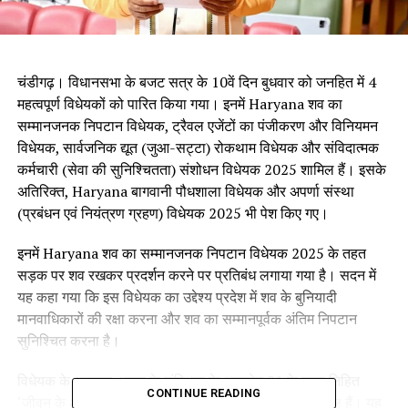
चंडीगढ़। विधानसभा के बजट सत्र के 10वें दिन बुधवार को जनहित में 4
महत्वपूर्ण विधेयकों को पारित किया गया। इनमें Haryana शव का
सम्मानजनक निपटान विधेयक, ट्रैवल एजेंटों का पंजीकरण और विनियमन
विधेयक, सार्वजनिक द्यूत (जुआ-सट्टा) रोकथाम विधेयक और संविदात्मक
कर्मचारी (सेवा की सुनिश्चितता) संशोधन विधेयक 2025 शामिल हैं। इसके
अतिरिक्त, Haryana बागवानी पौधशाला विधेयक और अपर्णा संस्था
(प्रबंधन एवं नियंत्रण ग्रहण) विधेयक 2025 भी पेश किए गए।
इनमें Haryana शव का सम्मानजनक निपटान विधेयक 2025 के तहत
सड़क पर शव रखकर प्रदर्शन करने पर प्रतिबंध लगाया गया है। सदन में
यह कहा गया कि इस विधेयक का उद्देश्य प्रदेश में शव के बुनियादी
मानवाधिकारों की रक्षा करना और शव का सम्मानपूर्वक अंतिम निपटान
सुनिश्चित करना है।
विधेयक के अनुसार, भारत के संविधान के अनुच्छेद 21 के तहत निहित
CONTINUE READING
‘जीवन के अधिकार’ में ‘मृतकों के अधिकार और सम्मान’ भी शामिल हैं। यह