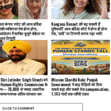
ंसद कंगना रनोट की आज बठिंडा
Kangana Ranaut की बढ़ सकती हैं
ं पेशी:व्यक्तिगत पेश होना होगा,
मुश्किलें? आज बठिंडा कोर्ट में होना ही होगा
ंदोलन में शामिल बुजुर्ग महिला पर
पेश, ‘दादी’ पर टिप्पणी करना पड़ा भारी!
लत टिप्पणी
Shri Jatinder Singh Shanti बने
Mission Chardhi Kala: Punjab
 Human Rights Commission के
Government ने बाढ़ पीड़ितों को दिया
्य— 70,000 से ज्यादा लावारिस
सबसे बड़ा और सबसे तेज़ compensation,
 सम्मानजनक अंतिम संस्कार कर
1,143 गांवों तक पहुँची राहत
ं, ambulance और disaster relief
s के लिए भी मशहूर
CLICK TO COMMENT