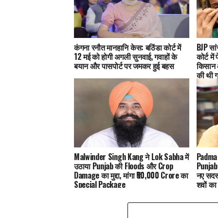
कंगना रनौत मानहानि केस: बठिंडा कोर्ट में
BJP सा
12 मई को होगी अगली सुनवाई, गवाहों के
कोर्ट मे
बयान और पासपोर्ट पर जमकर हुई बहस
किसान आ
की थी ग
Malwinder Singh Kang ने Lok Sabha में
Padma 
उठाया Punjab की Floods और Crop
Punjab
Damage का मुद्दा, मांगा ₹50,000 Crore का
नए सदस
Special Package
शवों का
चुके है
service